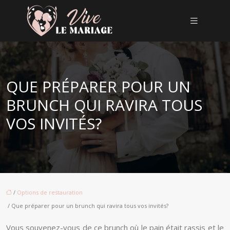
QUE PRÉPARER POUR UN
BRUNCH QUI RAVIRA TOUS
VOS INVITÉS?
/
Options de restauration
/ Que préparer pour un brunch qui ravira tous vos invités?
Vous souvenez-vous de ce brunch où le pain était rassis et le