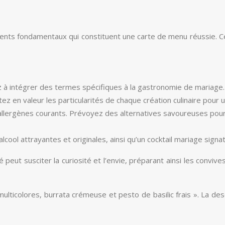
léments fondamentaux qui constituent une carte de menu réussie.
sez à intégrer des termes spécifiques à la gastronomie de mariage.
ez en valeur les particularités de chaque création culinaire pour 
es allergènes courants. Prévoyez des alternatives savoureuses po
cool attrayantes et originales, ainsi qu’un cocktail mariage signa
peut susciter la curiosité et l’envie, préparant ainsi les convi
icolores, burrata crémeuse et pesto de basilic frais ». La descr