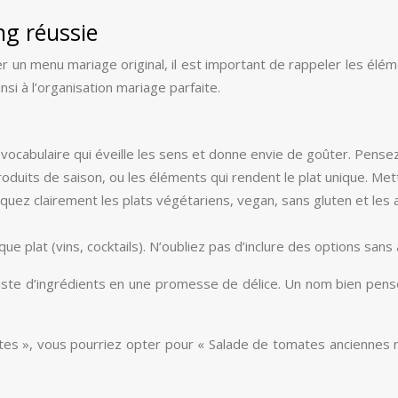
ng réussie
er un menu mariage original, il est important de rappeler les é
nsi à l’organisation mariage parfaite.
 un vocabulaire qui éveille les sens et donne envie de goûter. Pen
oduits de saison, ou les éléments qui rendent le plat unique. Mett
iquez clairement les plats végétariens, vegan, sans gluten et l
plat (vins, cocktails). N’oubliez pas d’inclure des options sans al
ste d’ingrédients en une promesse de délice. Un nom bien pensé 
s », vous pourriez opter pour « Salade de tomates anciennes mult