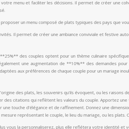
à votre menu et faciliter les décisions. Il permet de créer une 
sé.
proposer un menu composé de plats typiques des pays que vous a
vités. Il permet de créer une ambiance conviviale et festive autou
n **25%** des couples optent pour un thème culinaire spécifique
ve également une augmentation de **10%** des demandes pour le
adaptées aux préférences de chaque couple pour un mariage inoub
l’origine des plats, les souvenirs qu’ils évoquent, ou les raisons 
er des citations qui reflètent les valeurs du couple. Apportez un
our une touche d’élégance et de raffinement. Donnez une dimensio
 mesure représentant le couple, le lieu du mariage, ou les plats. 
 Plus vous la personnaliserez, plus elle reflétera votre identité 