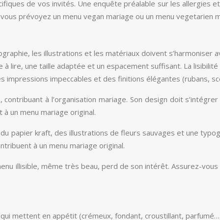
ifiques de vos invités. Une enquête préalable sur les allergies e
t si vous prévoyez un menu vegan mariage ou un menu vegetarien m
ographie, les illustrations et les matériaux doivent s’harmoniser
e à lire, une taille adaptée et un espacement suffisant. La lisibilit
s impressions impeccables et des finitions élégantes (rubans, sce
, contribuant à l’organisation mariage. Son design doit s’inté
nt à un menu mariage original.
u papier kraft, des illustrations de fleurs sauvages et une typog
ontribuent à un menu mariage original.
menu illisible, même très beau, perd de son intérêt. Assurez-vous 
s qui mettent en appétit (crémeux, fondant, croustillant, parfumé…)