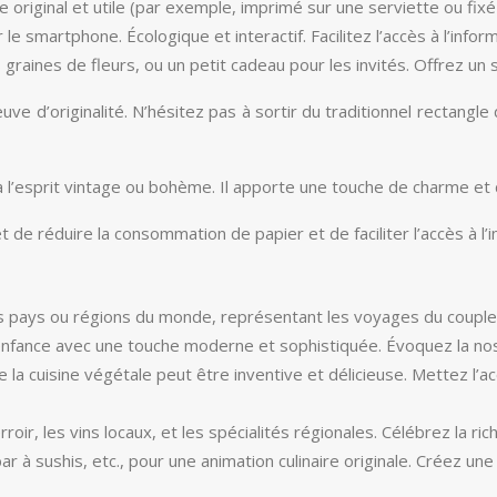
original et utile (par exemple, imprimé sur une serviette ou fixé
e smartphone. Écologique et interactif. Facilitez l’accès à l’inf
graines de fleurs, ou un petit cadeau pour les invités. Offrez un 
e d’originalité. N’hésitez pas à sortir du traditionnel rectangle d
l’esprit vintage ou bohème. Il apporte une touche de charme et d’a
 de réduire la consommation de papier et de faciliter l’accès à l
ts pays ou régions du monde, représentant les voyages du couple
’enfance avec une touche moderne et sophistiquée. Évoquez la nos
la cuisine végétale peut être inventive et délicieuse. Mettez l’
roir, les vins locaux, et les spécialités régionales. Célébrez la r
r à sushis, etc., pour une animation culinaire originale. Créez une