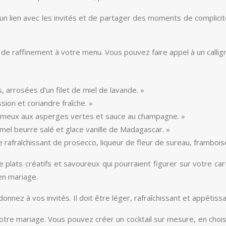
un lien avec les invités et de partager des moments de complicit
de raffinement à votre menu. Vous pouvez faire appel à un calligr
s, arrosées d’un filet de miel de lavande. »
ion et coriandre fraîche. »
crémeux aux asperges vertes et sauce au champagne. »
mel beurre salé et glace vanille de Madagascar. »
ge rafraîchissant de prosecco, liqueur de fleur de sureau, framboi
de plats créatifs et savoureux qui pourraient figurer sur votre c
en mariage.
nez à vos invités. Il doit être léger, rafraîchissant et appétissa
 votre mariage. Vous pouvez créer un cocktail sur mesure, en cho