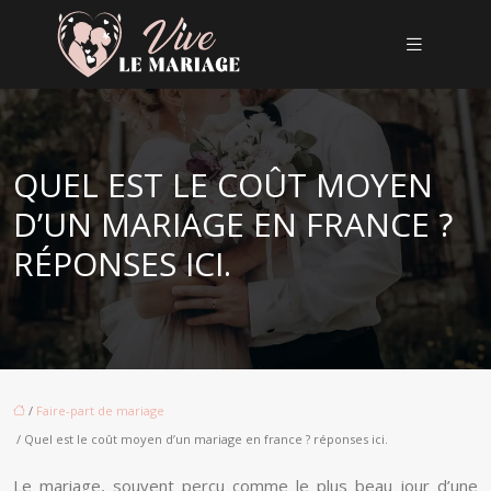
QUEL EST LE COÛT MOYEN
D’UN MARIAGE EN FRANCE ?
RÉPONSES ICI.
/
Faire-part de mariage
/ Quel est le coût moyen d’un mariage en france ? réponses ici.
Le mariage, souvent perçu comme le plus beau jour d’une