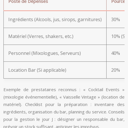
Poste de Dépenses
Pourcen
Ingrédients (Alcools, jus, sirops, garnitures)
30%
Matériel (Verres, shakers, etc.)
10% (Si 
Personnel (Mixologues, Serveurs)
40%
Location Bar (Si applicable)
20%
Exemple de prestataires reconnus : « Cocktail Events »
(mixologie événementielle), « Vaisselle Vintage » (location de
matériel). Checklist pour la préparation : inventaire des
ingrédients, organisation du bar, planning du service. Conseils
pour la gestion le jour J : désigner un responsable du bar,
prévoir un stock suffisant, anticiper les imprévus.